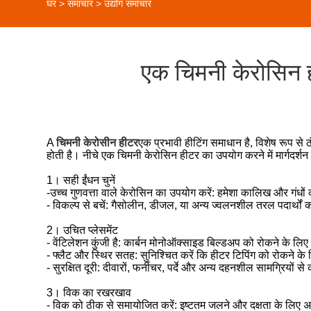
घर
>
समाचार
>
उद्योग समाचार
एक चिमनी केरोसिन ह
A
चिमनी केरोसीन हीटर
एक प्रभावी हीटिंग समाधान है, विशेष रूप से
होती है। नीचे एक चिमनी केरोसिन हीटर का उपयोग करने में मार्गदर्श
1। सही ईंधन चुनें
-उच्च गुणवत्ता वाले केरोसिन का उपयोग करें: हमेशा कालिख और गंधो
- विकल्प से बचें: गैसोलीन, डीजल, या अन्य ज्वलनशील तरल पदार्थों का
2। उचित प्लेसमेंट
- वेंटिलेशन कुंजी है: कार्बन मोनोऑक्साइड बिल्डअप को रोकने के लिए ह
- फ्लैट और स्थिर सतह: सुनिश्चित करें कि हीटर टिपिंग को रोकने क
- सुरक्षित दूरी: दीवारों, फर्नीचर, पर्दे और अन्य दहनशील सामग्रियो
3। विक का रखरखाव
- विक को ठीक से समायोजित करें: इष्टतम जलने और दक्षता के लिए अ