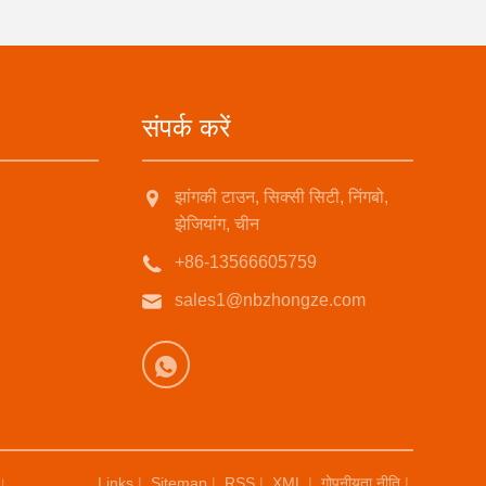
संपर्क करें
झांगकी टाउन, सिक्सी सिटी, निंगबो,
झेजियांग, चीन
+86-13566605759
sales1@nbzhongze.com
त।
Links
|
Sitemap
|
RSS
|
XML
|
गोपनीयता नीति
|