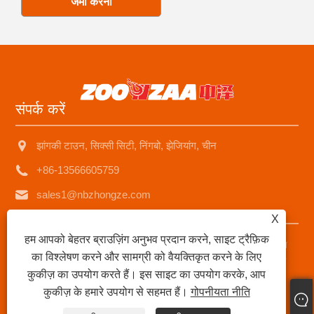
जमा करना
संपर्क करें
झांगकी टाउन, सिक्सी सिटी, निंगबो, झेजियांग, चीन
+86-13566605759
sales1@nbzhongze.com
X
हम आपको बेहतर ब्राउज़िंग अनुभव प्रदान करने, साइट ट्रैफ़िक
कॉपीराइट © 2023 Ningbo Zhongze इलेक्ट्रॉनिक्स कं, लिमिटेड - चीन
का विश्लेषण करने और सामग्री को वैयक्तिकृत करने के लिए
केरोसिन हीटर, केरोसिन स्टोव, मेटल चिमनी केरोसिन हीटर आपूर्तिकर्ता - सभी
कुकीज़ का उपयोग करते हैं। इस साइट का उपयोग करके, आप
अधिकार सुरक्षित।
कुकीज़ के हमारे उपयोग से सहमत हैं।
गोपनीयता नीति
Links
|
Sitemap
|
RSS
|
XML
|
गोपनीयता नीति
|