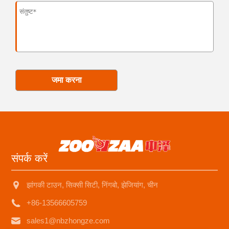
जमा करना
संपर्क करें
झांगकी टाउन, सिक्सी सिटी, निंगबो, झेजियांग, चीन
+86-13566605759
sales1@nbzhongze.com