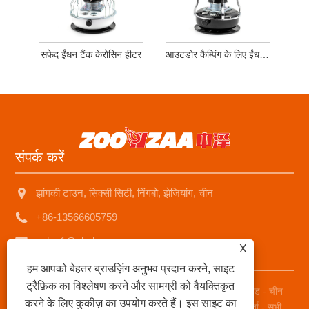
सफेद ईंधन टैंक केरोसिन हीटर
आउटडोर कैम्पिंग के लिए ईंधन टैंक केरोसिन हीटर
संपर्क करें
झांगकी टाउन, सिक्सी सिटी, निंगबो, झेजियांग, चीन
+86-13566605759
sales1@nbzhongze.com
X
हम आपको बेहतर ब्राउज़िंग अनुभव प्रदान करने, साइट
ट्रैफ़िक का विश्लेषण करने और सामग्री को वैयक्तिकृत
कॉपीराइट © 2023 Ningbo Zhongze इलेक्ट्रॉनिक्स कं, लिमिटेड - चीन
करने के लिए कुकीज़ का उपयोग करते हैं। इस साइट का
केरोसिन हीटर, केरोसिन स्टोव, मेटल चिमनी केरोसिन हीटर आपूर्तिकर्ता - सभी